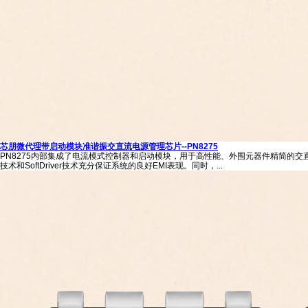
芯朋微代理带启动模块准谐振交直流电源管理芯片--PN8275
PN8275内部集成了电流模式控制器和启动模块，用于高性能、外围元器件精简的交直
技术和SoftDriver技术充分保证系统的良好EMI表现。同时，...