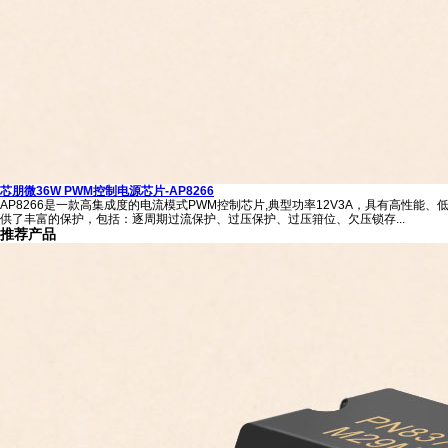
芯朋微36W PWM控制电源芯片-AP8266
AP8266是一款高集成度的电流模式PWM控制芯片,典型功率12V3A，具有高性
供了丰富的保护，包括：逐周期过流保护、过压保护、过压箝位、欠压锁存...
推荐产品