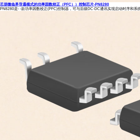
芯朋微临界导通模式的功率因数校正（PFC））控制芯片-PN8280
PN8280是- -款功率因数校正(PFC)控制器，可与后级DC-DC通讯实现启动时序和