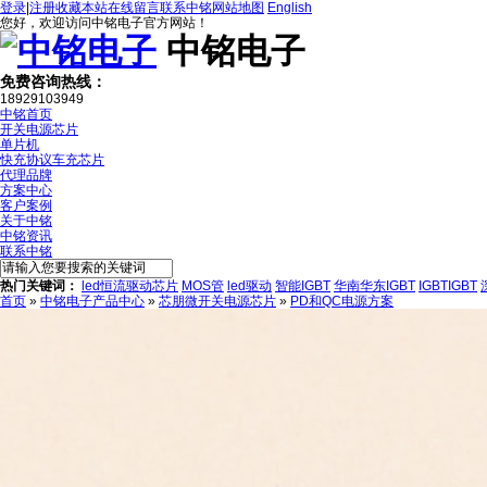
登录
|
注册
收藏本站
在线留言
联系中铭
网站地图
English
您好，欢迎访问中铭电子官方网站！
中铭电子
免费咨询热线：
18929103949
中铭首页
开关电源芯片
单片机
快充协议车充芯片
代理品牌
方案中心
客户案例
关于中铭
中铭资讯
联系中铭
热门关键词：
led恒流驱动芯片
MOS管
led驱动
智能IGBT
华南华东IGBT
IGBTIGBT
首页
»
中铭电子产品中心
»
芯朋微开关电源芯片
»
PD和QC电源方案