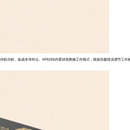
能、低待机功耗、低成本等特点。AP8266内置绿色降频工作模式，根据负载情况调节工