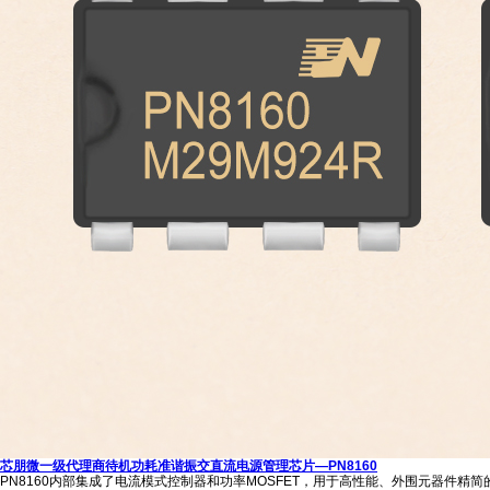
芯朋微一级代理商待机功耗准谐振交直流电源管理芯片—PN8160
PN8160内部集成了电流模式控制器和功率MOSFET，用于高性能、外围元器件精简