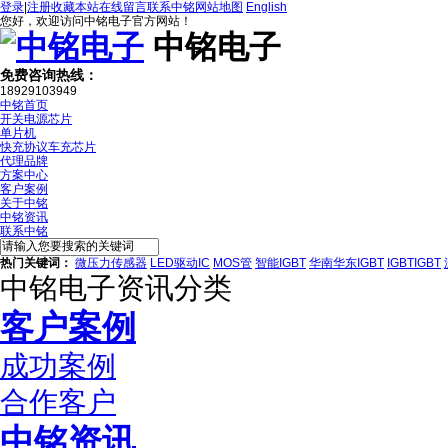
登录
|
注册
收藏本站
在线留言
联系中铭
网站地图
English
您好，欢迎访问中铭电子官方网站！
中铭电子
免费咨询热线：
18929103949
中铭首页
开关电源芯片
单片机
快充协议车充芯片
代理品牌
方案中心
客户案例
关于中铭
中铭资讯
联系中铭
热门关键词：
微压力传感器
LED驱动IC
MOS管
智能IGBT
华南华东IGBT
IGBTIGBT
中铭电子资讯分类
客户案例
成功案例
合作客户
中铭资讯