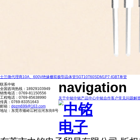
士兰微代理商10A、600V绝缘栅双极型晶体管SGT10T60SDM1P7-IGBT单管
navigation
联系中铭
全国咨询热线：
18929103949
销售电话：0769-81150556
工程电话：0769-85638990
关于中铭
中铭产品中心
中铭合作客户
常见问题解
传真：0769-83351643
邮箱：
dgzm699@163.com
地址：东莞市矮岭冚村沿河东街8号