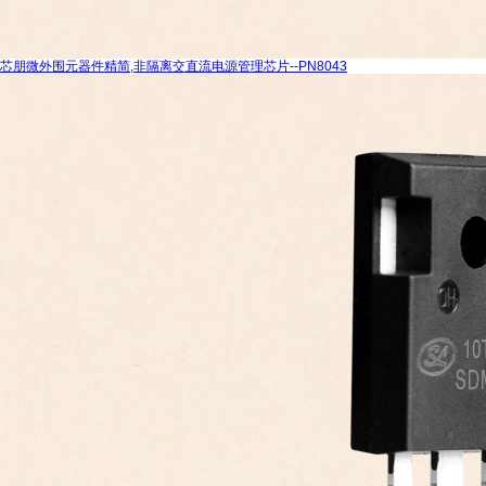
芯朋微外围元器件精简,非隔离交直流电源管理芯片--PN8043