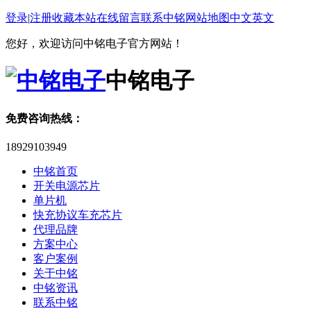
登录
|
注册
收藏本站
在线留言
联系中铭
网站地图
中文
英文
您好，欢迎访问中铭电子官方网站！
中铭电子
免费咨询热线：
18929103949
中铭首页
开关电源芯片
单片机
快充协议车充芯片
代理品牌
方案中心
客户案例
关于中铭
中铭资讯
联系中铭