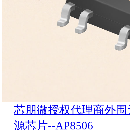
芯朋微授权代理商外围
源芯片--AP8506