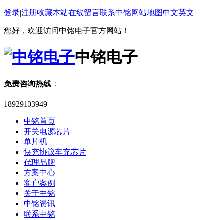
登录
|
注册
收藏本站
在线留言
联系中铭
网站地图
中文
英文
您好，欢迎访问中铭电子官方网站！
中铭电子
免费咨询热线：
18929103949
中铭首页
开关电源芯片
单片机
快充协议车充芯片
代理品牌
方案中心
客户案例
关于中铭
中铭资讯
联系中铭