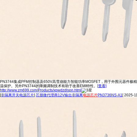
PN3744集成PFM控制器及650V高雪崩能力智能功率MOSFET，用于外围元
温保护。另外PN3744的降频调制技术有助于改善EMI特性。
[查看]
http://www.zm699.com/Products/xpwdzdlspn.html
[
非隔离开关电源芯片
]
芯朋微代理商12V输出非隔离
电源芯片
PN3736NS-A1
[ 2025-1