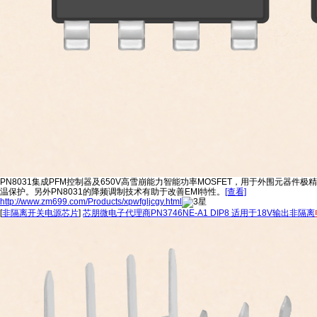
PN8031集成PFM控制器及650V高雪崩能力智能功率MOSFET，用于外围元器
温保护。另外PN8031的降频调制技术有助于改善EMI特性。
[查看]
http://www.zm699.com/Products/xpwfgljcgy.html
[
非隔离开关电源芯片
]
芯朋微电子代理商PN3746NE-A1 DIP8 适用于18V输出非隔离