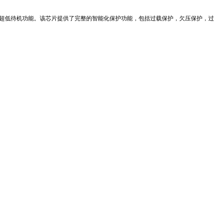
速启动、超低待机功能。该芯片提供了完整的智能化保护功能，包括过载保护，欠压保护，过