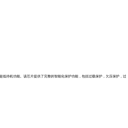
速启动、超低待机功能。该芯片提供了完整的智能化保护功能，包括过载保护，欠压保护，过