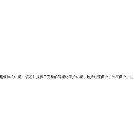
启动、超低待机功能。 该芯片提供了完整的智能化保护功能，包括过流保护，欠压保护，过