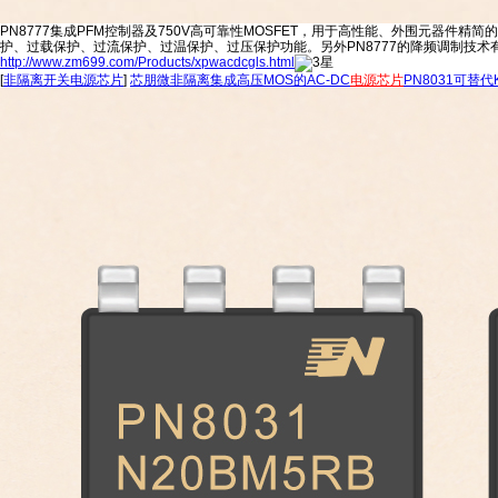
PN8777集成PFM控制器及750V高可靠性MOSFET，用于高性能、外围元器
护、过载保护、过流保护、过温保护、过压保护功能。另外PN8777的降频调制技术有
http://www.zm699.com/Products/xpwacdcgls.html
[
非隔离开关电源芯片
]
芯朋微非隔离集成高压MOS的AC-DC
电源芯片
PN8031可替代K