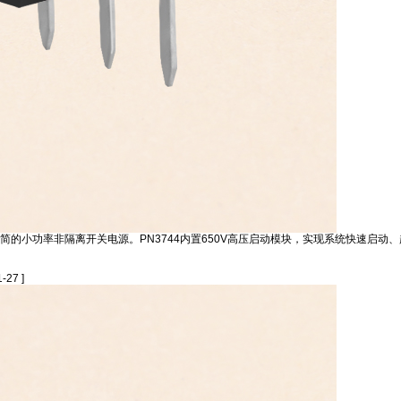
器件极精简的小功率非隔离开关电源。PN3744内置650V高压启动模块，实现系统快
1-27 ]