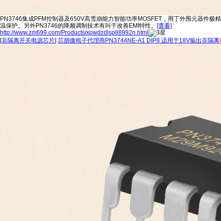
PN3746集成PFM控制器及650V高雪崩能力智能功率MOSFET，用丁外围元
温保护。另外PN3746的降频调制技术有叫于改善EMI特性。
[查看]
http://www.zm699.com/Products/xpwdzdlsp88992n.html
[
非隔离开关电源芯片
]
芯朋微电子代理商PN3744NE-A1 DIP8 适用于18V输出非隔离