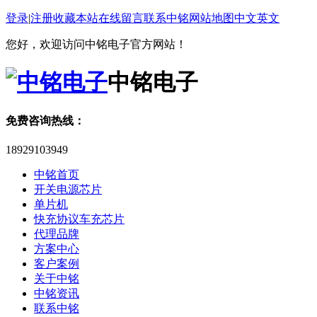
登录
|
注册
收藏本站
在线留言
联系中铭
网站地图
中文
英文
您好，欢迎访问中铭电子官方网站！
中铭电子
免费咨询热线：
18929103949
中铭首页
开关电源芯片
单片机
快充协议车充芯片
代理品牌
方案中心
客户案例
关于中铭
中铭资讯
联系中铭