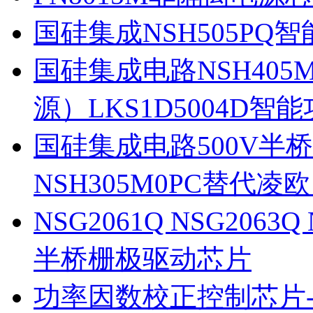
国硅集成NSH505PQ
国硅集成电路NSH405
源）LKS1D5004D智
国硅集成电路500V半
NSH305M0PC替代凌
NSG2061Q NSG2063
半桥栅极驱动芯片
功率因数校正控制芯片-P