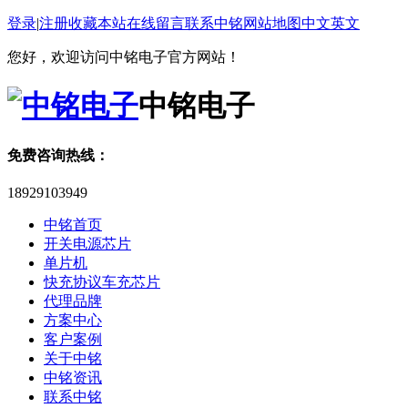
登录
|
注册
收藏本站
在线留言
联系中铭
网站地图
中文
英文
您好，欢迎访问中铭电子官方网站！
中铭电子
免费咨询热线：
18929103949
中铭首页
开关电源芯片
单片机
快充协议车充芯片
代理品牌
方案中心
客户案例
关于中铭
中铭资讯
联系中铭