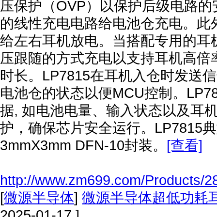
压保护（OVP）以保护后级电路的安
的线性充电电路给电池仓充电。此外
给左右耳机放电。当搭配专用的耳机充
压跟随的方式充电以支持耳机高倍
时长。LP7815在耳机入仓时发
电池仓的状态以便MCU控制。LP
据, 如电池电量、输入状态以及耳机
护，确保芯片安全运行。LP7815典
3mmX3mm DFN-10封装。
[查看]
http://www.zm699.com/Products/2
[
微源半导体
]
微源半导体超低功耗
2025-01-17 ]