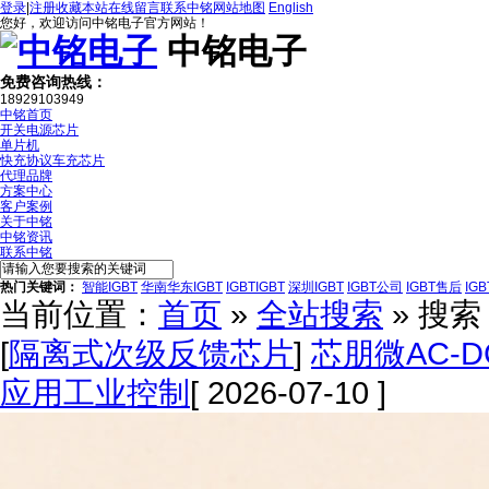
登录
|
注册
收藏本站
在线留言
联系中铭
网站地图
English
您好，欢迎访问中铭电子官方网站！
中铭电子
免费咨询热线：
18929103949
中铭首页
开关电源芯片
单片机
快充协议车充芯片
代理品牌
方案中心
客户案例
关于中铭
中铭资讯
联系中铭
热门关键词：
智能IGBT
华南华东IGBT
IGBTIGBT
深圳IGBT
IGBT公司
IGBT售后
IG
当前位置：
首页
»
全站搜索
» 搜
[
隔离式次级反馈芯片
]
芯朋微AC-
应用工业控制
[ 2026-07-10 ]