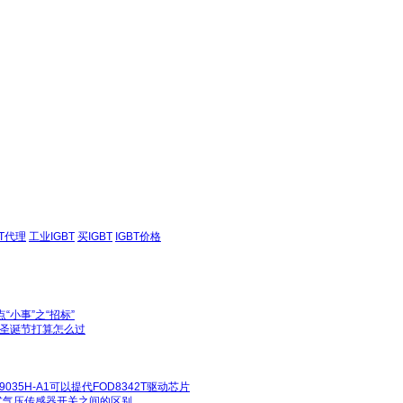
BT代理
工业IGBT
买IGBT
IGBT价格
“小事”之“招标”
这个圣诞节打算怎么过
035H-A1可以提代FOD8342T驱动芯片
式气压传感器开关之间的区别