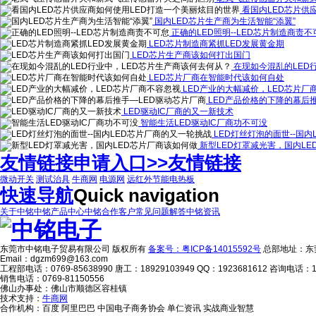
看国内LED芯片供
国内LED芯片生产商为生活智能“添翼”
正确的LED照明--LED芯片制造商责不
LED芯片制造商紧抓LED发展黄金期
LED芯片生产商该如何打出国门
在现如今混乱的LED
LED芯片厂商在智能时代该如何自处
LED产业的大幅减价，LED芯片厂
LED产品价格的下降的幕后
LED驱动IC厂商的又一新技术
智能生活LED驱动IC厂商功不可没
LED灯丝灯泡的面世--国
新型LED灯罩减光害，国内LE
友情链接申请入口>>
友情链接
微动开关
测试治具
牛商网
电源网
远红外节能电热板
快速导航
Quick navigation
关于中铭
中铭产品中心
中铭合作客户
常见问题解答
中铭资讯
东莞市中铭电子贸易有限公司 版权所有
备案号：粤ICP备14015592号
总部地址：东
Email：dgzm699@163.com
工程部电话：0769-85638990 唐工：18929103949 QQ：1923681612 咨询电话：18
销售电话：0769-81150556
佛山办事处：佛山市顺德区容桂镇
技术支持：
牛商网
合作机构：百度 阿里巴巴 中国电子商务协会 单仁资讯 实战商业智慧