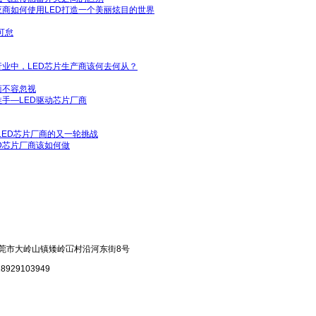
应商如何使用LED打造一个美丽炫目的世界
可怠
行业中，LED芯片生产商该何去何从？
商不容忽视
推手—LED驱动芯片厂商
内LED芯片厂商的又一轮挑战
D芯片厂商该如何做
莞市大岭山镇矮岭冚村沿河东街8号
929103949