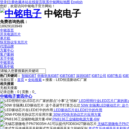
登录
|
注册
收藏本站
在线留言
联系中铭
网站地图
English
您好，欢迎访问中铭电子官方网站！
中铭电子
免费咨询热线：
18929103949
中铭首页
开关电源芯片
单片机
快充协议车充芯片
代理品牌
方案中心
客户案例
关于中铭
中铭资讯
联系中铭
热门关键词：
智能IGBT
华南华东IGBT
IGBTIGBT
深圳IGBT
IGBT公司
IGBT售后
IG
当前位置：
首页
»
全站搜索
» 搜索：LED恒流驱动IC厂家
相关搜索
无相关搜索
记录总数：0 | 页数：0
中铭电子资讯中心
LED照明行业LED芯片厂家的那点
50W 非隔离LED驱动芯片: 
LED驱动芯片在LED灯中的作用
30W-PD快充协议芯片应用方案
PN8136工业辅助电源方案-6W
无锡芯朋微电子PN79
老式气压传感器开关和新