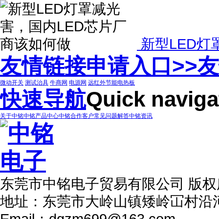
新型LED灯
友情链接申请入口>>
友
微动开关
测试治具
牛商网
电源网
远红外节能电热板
快速导航
Quick naviga
关于中铭
中铭产品中心
中铭合作客户
常见问题解答
中铭资讯
东莞市中铭电子贸易有限公司 版
地址：东莞市大岭山镇矮岭冚村沿
Email：dgzm699@163.com