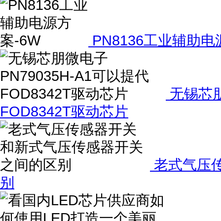
PN8136工业辅助电
无锡芯朋
FOD8342T驱动芯片
老式气压
别