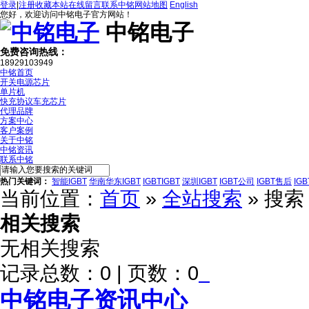
登录
|
注册
收藏本站
在线留言
联系中铭
网站地图
English
您好，欢迎访问中铭电子官方网站！
中铭电子
免费咨询热线：
18929103949
中铭首页
开关电源芯片
单片机
快充协议车充芯片
代理品牌
方案中心
客户案例
关于中铭
中铭资讯
联系中铭
热门关键词：
智能IGBT
华南华东IGBT
IGBTIGBT
深圳IGBT
IGBT公司
IGBT售后
IG
当前位置：
首页
»
全站搜索
» 搜
相关搜索
无相关搜索
记录总数：0 | 页数：0
中铭电子资讯中心