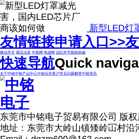
新型LED灯
友情链接申请入口>>
友
微动开关
测试治具
牛商网
电源网
远红外节能电热板
快速导航
Quick naviga
关于中铭
中铭产品中心
中铭合作客户
常见问题解答
中铭资讯
东莞市中铭电子贸易有限公司 版
地址：东莞市大岭山镇矮岭冚村沿
Email：dgzm699@163.com