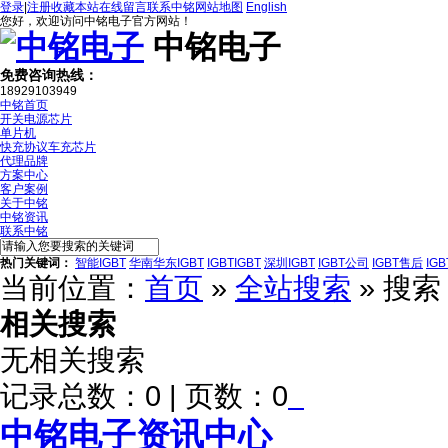
登录
|
注册
收藏本站
在线留言
联系中铭
网站地图
English
您好，欢迎访问中铭电子官方网站！
中铭电子
免费咨询热线：
18929103949
中铭首页
开关电源芯片
单片机
快充协议车充芯片
代理品牌
方案中心
客户案例
关于中铭
中铭资讯
联系中铭
热门关键词：
智能IGBT
华南华东IGBT
IGBTIGBT
深圳IGBT
IGBT公司
IGBT售后
IG
当前位置：
首页
»
全站搜索
» 搜
相关搜索
无相关搜索
记录总数：0 | 页数：0
中铭电子资讯中心