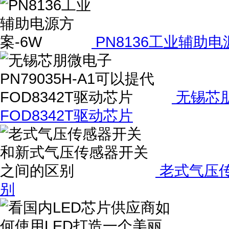
PN8136工业辅助电
无锡芯朋
FOD8342T驱动芯片
老式气压
别